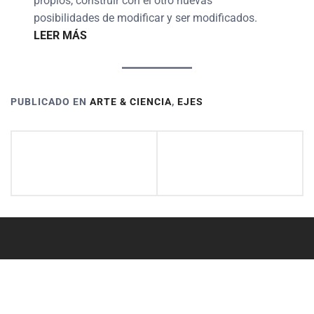
propios, construir con el otro nuevas
posibilidades de modificar y ser modificados.
LEER MÁS
PUBLICADO EN
ARTE & CIENCIA
,
EJES
Navegación
Cocina &
Artivismo
de
Bodega
entradas
Copyright © Todos los derechos reservados.
|
Tema: