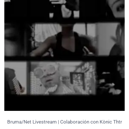
Bruma/Net Livestream | Colaboración con Kònic Thtr